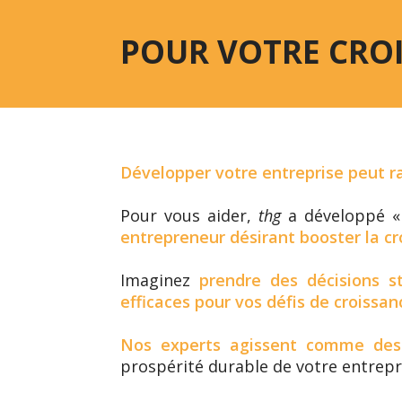
POUR VOTRE CRO
Développer votre entreprise peut 
Pour vous aider,
thg
a développé « 
entrepreneur désirant booster la cr
Imaginez
prendre des décisions s
efficaces pour vos défis de croissan
Nos experts agissent comme des
prospérité durable de votre entrepr