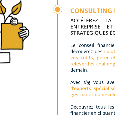
CONSULTING 
ACCÉLÉREZ LA
ENTREPRISE E
STRATÉGIQUES ÉC
Le conseil financ
découvrez des
solu
vos coûts, gérer e
relever les challen
demain.
Avec
thg
vous ave
d’experts spéciali
gestion et du dével
Découvrez tous les 
financier en cliquan