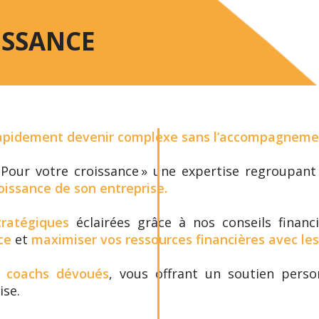
ISSANCE
rapidement devenir complexe sans l’accompagneme
Pour votre croissance » une expertise regroupan
oissance de son entreprise.
tratégiques
éclairées grâce à nos conseils financ
ce
et
maximiser vos ressources financières avec les
 coachs dévoués
, vous offrant un soutien perso
ise.